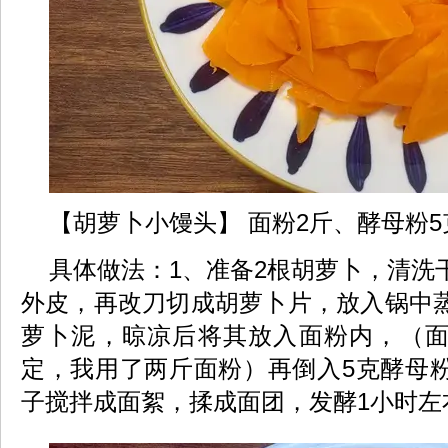
【胡萝卜小馒头】 面粉2斤、酵母粉5
具体做法：1、准备2根胡萝卜，清洗
外皮，再改刀切成胡萝卜片，放入锅中
萝卜泥，晾凉后将其放入面粉内，（
定，我用了两斤面粉）再倒入5克酵母
子搅拌成面絮，揉成面团，发酵1小时左