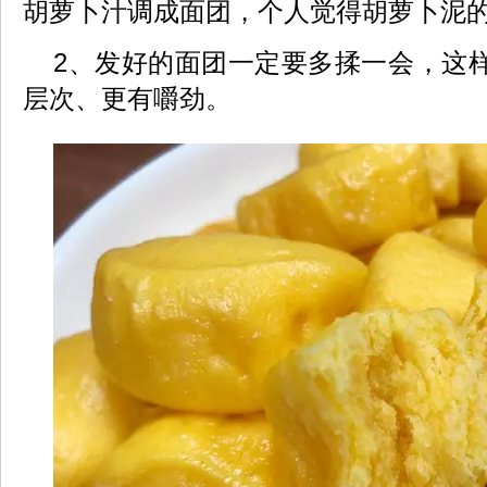
胡萝卜汁调成面团，个人觉得胡萝卜泥
2、发好的面团一定要多揉一会，这
层次、更有嚼劲。