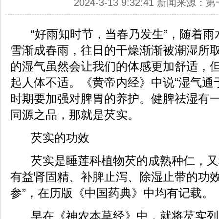
2024-3-13 9:32:41 新闻来源
“好雨知时节，当春乃发生”，随着雨
雪渐成春雨，往日的干燥渐渐被潮湿所
的湿气虽然会让我们的体感更加舒适，
起人体不适。《黄帝内经》中说“湿气通
时期要加强对脾胃的养护。健脾祛湿有
同源之品，那就是芡实。
芡实的功效
芡实是睡莲科植物芡的成熟种仁，又称
有益肾固精、补脾止泻、除湿止带的功效
参”，在历版《中国药典》中均有记载。
早在《神农本草经》中，就将芡实列