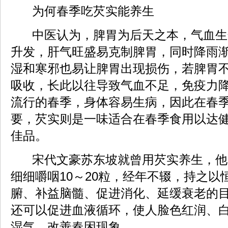
为何春季吃芡实能养生
中医认为，脾胃为后天之本，气血生
升发，肝气旺盛易克制脾胃，同时降雨
湿和寒邪也易让脾胃出现损伤，若脾胃
吸收，长此以往导致气血不足，免疫力
流行的春季，身体容易生病，因此在春
要，芡实则是一味适合在春季食用以达
佳品。
宋代文豪苏东坡就曾用芡实养生，他
细细嚼咽10～20粒，经年不辍，持之以
腑、补益脑髓、促进消化、延缓衰老的
还可以促进血液循环，使人脸色红润、
湿气，改善春困现象。