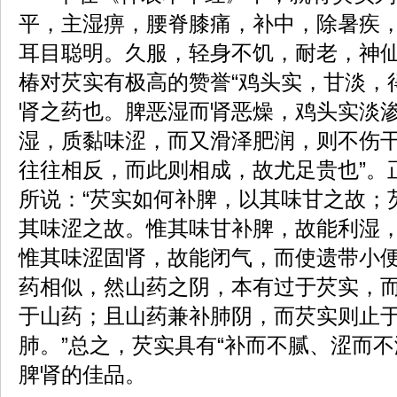
平，主湿痹，腰脊膝痛，补中，除暑疾
耳目聪明。久服，轻身不饥，耐老，神仙
椿对芡实有极高的赞誉“鸡头实，甘淡，
肾之药也。脾恶湿而肾恶燥，鸡头实淡
湿，质黏味涩，而又滑泽肥润，则不伤
往往相反，而此则相成，故尤足贵也”。
所说：“芡实如何补脾，以其味甘之故；
其味涩之故。惟其味甘补脾，故能利湿
惟其味涩固肾，故能闭气，而使遗带小
药相似，然山药之阴，本有过于芡实，
于山药；且山药兼补肺阴，而芡实则止
肺。”总之，芡实具有“补而不腻、涩而不
脾肾的佳品。