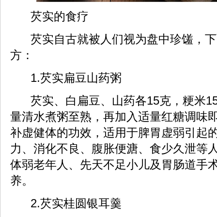
芡实的食疗
芡实自古就被人们视为盘中珍馐，下
方：
1.芡实扁豆山药粥
芡实、白扁豆、山药各15克，粳米1
量清水煮粥至熟，再加入适量红糖调味
补虚健体的功效，适用于脾胃虚弱引起
力、消化不良、腹胀便溏、食少久泄等
体弱老年人、先天不足小儿及胃肠道手
养。
2.芡实桂圆银耳羹