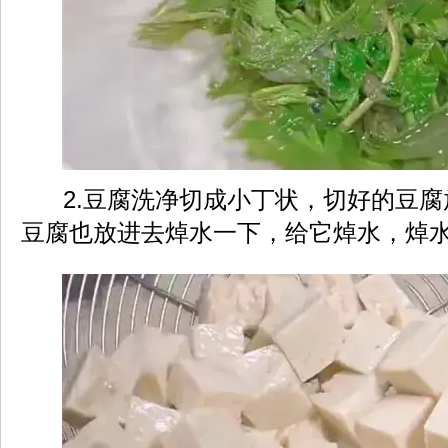
2.豆腐洗净切成小丁状，切好的豆腐
豆腐也放进去焯水一下，给它焯水，焯