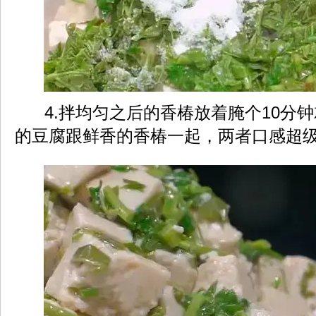
4.拌均匀之后的香椿放着腌个10分
的豆腐跟鲜香的香椿一起，两者口感超