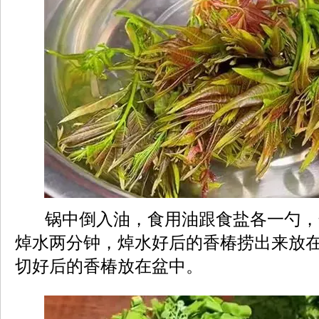
锅中倒入油，食用油跟食盐各一勺，
焯水两分钟，焯水好后的香椿捞出来放
切好后的香椿放在盆中。