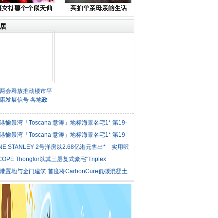
居
两会释放推动楼市平
康发展信号 各地政
港愉景湾「Toscana 意涛」地标海景名宅1* 第19-
港愉景湾「Toscana 意涛」地标海景名宅1* 第19-
NE STANLEY 2号洋房以2.68亿港元售出* 实用呎
COPE Thonglor以其三层复式豪宅"Triplex
iden
港置地与金门建筑 首度将CarbonCure低碳混凝土