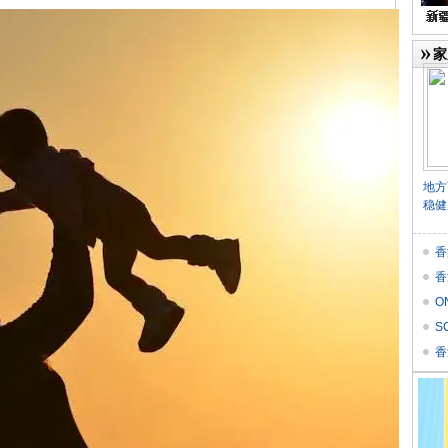
家
地方
稳健
香
香
O
价
S
Res
香